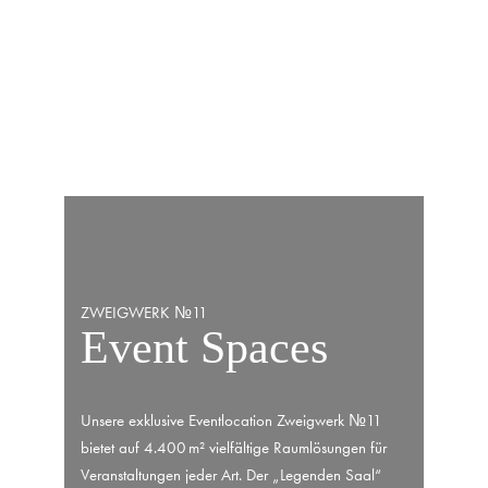
ZWEIGWERK №11
Event Spaces
Unsere exklusive Eventlocation Zweigwerk №11
bietet auf 4.400 m² vielfältige Raumlösungen für
Veranstaltungen jeder Art. Der „Legenden Saal“